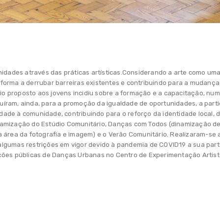
nidades através das práticas artísticas.Considerando a arte como um
 forma a derrubar barreiras existentes e contribuindo para a mudança s
io proposto aos jovens incidiu sobre a formação e a capacitação, numa
buíram, ainda, para a promoção da igualdade de oportunidades, a parti
dade à comunidade, contribuindo para o reforço da identidade local, da
dinamização do Estúdio Comunitário, Danças com Todos (dinamização de
 área da fotografia e imagem) e o Verão Comunitário. Realizaram-se 
 algumas restrições em vigor devido à pandemia de COVID19 a sua part
ções públicas de Danças Urbanas no Centro de Experimentação Artist