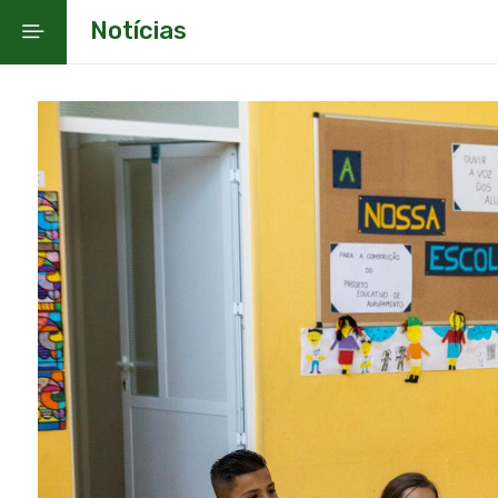
Notícias
Notícias
Educação do Município da Moita
Agrupamentos de Escolas
Apoios Socioeducativos
Projetos e Recursos Educativos
PiCiE
Rede Escolar
Contactos