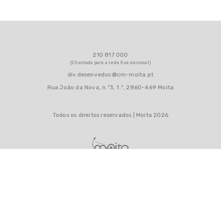
210 817 000
(Chamada para a rede fixa nacional)
div.desenveduc@cm-moita.pt
Rua João da Nova, n.º3, 1.º, 2860-469 Moita
Todos os direitos reservados | Moita 2026
MAPA DO SITE