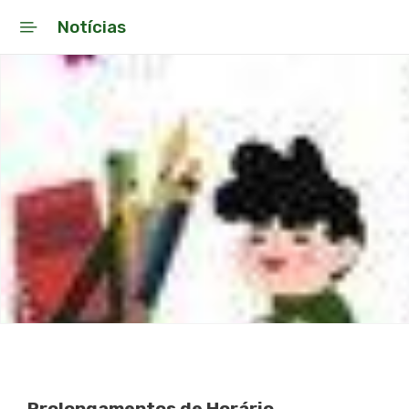
Notícias
Início
Notícias
Educação do Município da
Moita
Agrupamentos de Escolas
Agrupamentos de Escolas
Conselhos Gerais
Oferta formativa
Apoios Socioeducativos
Prolongamentos de Horário